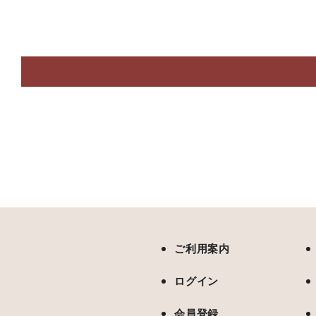
並び順
:
安納黄金（こがね） (全商品)
コロコロサイズ
Sサイズ
Mサイズ
ご利用案内
Lサイズ
ログイン
2L以上
会員登録