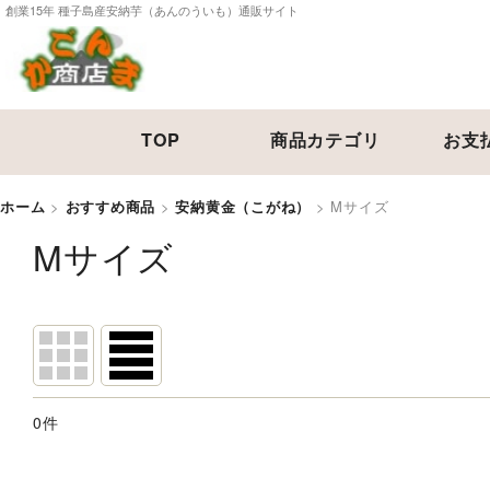
創業15年 種子島産安納芋（あんのういも）通販サイト
TOP
商品カテゴリ
お支
ホーム
>
おすすめ商品
>
安納黄金（こがね）
>
Mサイズ
Mサイズ
[
おすすめ商品
]
0
件
表示数
: