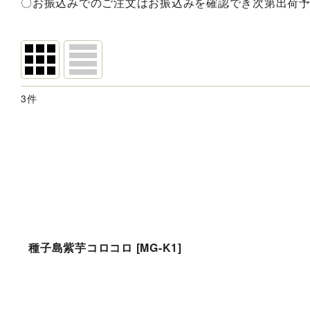
〇お振込みでのご注文はお振込みを確認でき次第出荷
3
件
表示数
:
並び順
:
種子島紫芋コロコロ
[
MG-K1
]