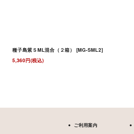
種子島紫ＳML混合（２箱）
[
MG-SML2
]
5,360
円
(税込)
ご利用案内