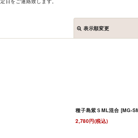
予定日をご連絡致します。
表示順変更
絞り込む
種子島紫ＳML混合
[
MG-S
2,780
円
(税込)