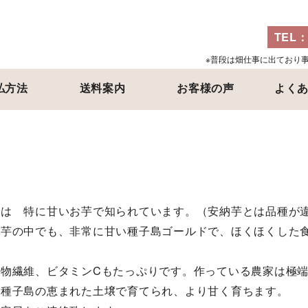
TEL
※普段は畑仕事に出ており
払方法
送料案内
お客様の声
よく
では 特に甘いお芋で知られています。（安納芋とは品種が
紫芋の中でも、非常に甘い種子島ゴールドで、ほくほくした
物繊維、ビタミンCもたっぷりです。作っている農家は極端
、種子島の恵まれた土壌で育てられ、より甘く育ちます。