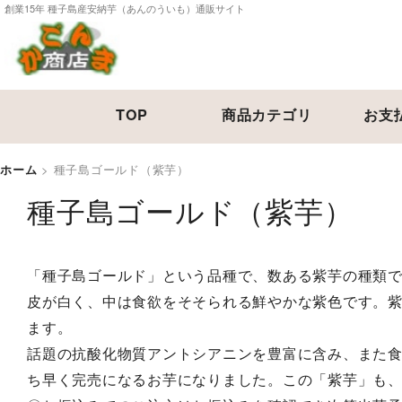
創業15年 種子島産安納芋（あんのういも）通販サイト
TOP
商品カテゴリ
お支
ホーム
>
種子島ゴールド（紫芋）
種子島ゴールド（紫芋）
「種子島ゴールド」という品種で、数ある紫芋の種類
皮が白く、中は食欲をそそられる鮮やかな紫色です。
ます。
話題の抗酸化物質アントシアニンを豊富に含み、また食
ち早く完売になるお芋になりました。この「紫芋」も