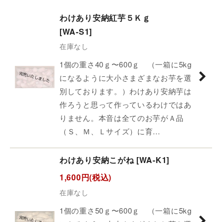
サブカテゴリ
:
わけあり安納紅芋５Ｋｇ
[
WA-S1
]
表示数
:
在庫なし
並び順
:
1個の重さ40ｇ〜600ｇ （一箱に5kg
になるように大小さまざまなお芋を選
絞り込む
別しております。）わけあり安納芋は
作ろうと思って作っているわけではあ
りません。本音は全てのお芋がＡ品
（Ｓ、Ｍ、Ｌサイズ）に育…
わけあり安納こがね
[
WA-K1
]
1,600
円
(税込)
在庫なし
1個の重さ50ｇ〜600ｇ （一箱に5kg