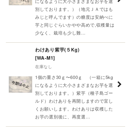
になるように大小さまざまなお芋を選
別しております。）（地元ＪＡではも
みじと呼んでます）の糖度は安納べに
芋と同じぐらいかやや高めで,収穫量は
少なく、栽培も少し難…
わけあり紫芋(５Kg)
[
WA-M1
]
在庫なし
1個の重さ30ｇ〜600ｇ （一箱に5kg
になるように大小さまざまなお芋を選
別しております。）紫芋（種子島ゴー
ルド）わけありを再開しますので宜し
くお願いします。わけありは収穫した
お芋の選別後に、再度選…