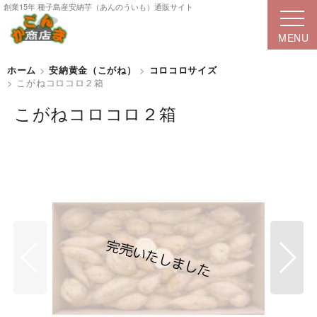
創業15年 種子島産安納芋（あんのういも）通販サイト
ホーム
>
安納黄金（こがね）
>
コロコロサイズ
>
こがねコロコロ２箱
こがねコロコロ２箱
[
KG-K2
]