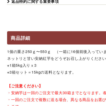
返品特約に関する重要事項
商品詳細
1個の重さ250ｇ〜550ｇ （一箱に16個前後入ってい
ネットリと甘い安納紅芋をどうぞお召し上がりくださ
※1箱5kg入りｘ3
※3箱セット＝15kgの送料となります。
【ご注意ください】
・安納芋は一回のご注文で最大30箱までとなります。
・一回のご注文で複数に送る場合、異なる商品をお選