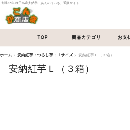
創業15年 種子島産安納芋（あんのういも）通販サイト
TOP
商品カテゴリ
お支
ホーム
>
安納紅芋・つるし芋
>
Lサイズ
>
安納紅芋Ｌ（３箱）
安納紅芋Ｌ（３箱）
[
AN-L3
]