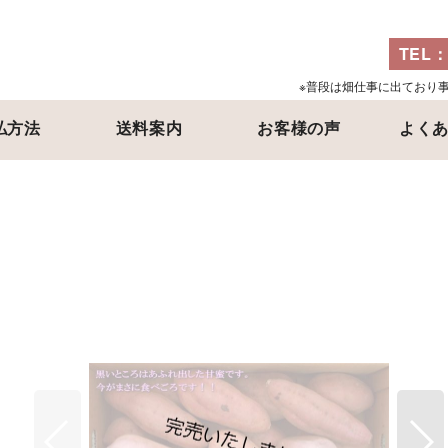
TEL
※普段は畑仕事に出ており
払方法
送料案内
お客様の声
よく